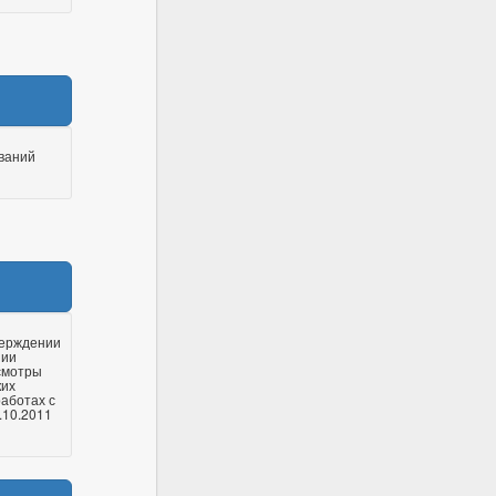
ваний
верждении
нии
смотры
ких
работах с
.10.2011