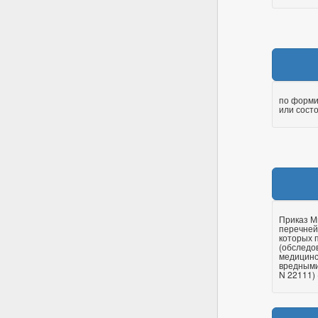
по форми
или сост
Приказ М
перечней
которых 
(обследо
медицинс
вредными
N 22111) (