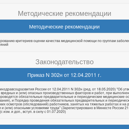
Методические рекомендации
Методические рекомендации
рованию критериев оценки качества медицинской помощи по группам заболе
ояний
Законодательство
Приказ N 302н от 12.04.2011 г.
инздравсоцразвития России от 12.04.2011 N 302н (ред. от 18.05.2020) "Об ут
 вредных и (или) опасных производственных факторов и работ, при выполне
проводятся обязательные предварительные и периодические медицинские о
вания), и Порядка проведения обязательных предварительных и периодичес
ких осмотров (обследований) работников, занятых на тяжелых работах и на 
 и (или) опасными условиями труда" (Зарегистрировано в Минюсте России 21
с изм. и доп., вступ. в силу с 01.07.2020)